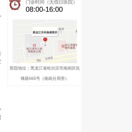
门诊时间（无假日医院）
08:00-16:00
以
、
后
家
医院地址：黑龙江省哈尔滨市南岗区先
、
锋路565号（南岗分局旁）
，
心
识