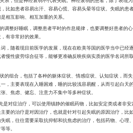
系，但是神经衰弱不代表失眠。神经衰弱的患者，除了表现为
现，比如患者容易出汗、容易心慌、容易头晕等症状。失眠的患
间是相互影响、相互加重的关系。
调整好睡眠，调整患者平时的作息规律，也要调整好患者的心
状，有非常好的效果。
，随着现目前医学的发展，现在在欧美等国的医学当中已经
或者慢性疲劳综合征等，能够更准确反映疾病实质的医学名词所
的组合，包括了各种的躯体症状、情感症状、认知症状，而失
之一，主要表现在入睡困难，睡的比较浅容易醒，从而引起白天
紧张、焦虑、健忘、注意力不集中等多种症状。
是对症治疗，可以使用镇静的催眠药物，比如安定类或者非安
最主要的治疗是对因治疗，也就是针对引起失眠的原因治疗，比
的失眠，往往需要采取抗抑郁和抗焦虑的治疗，包括药物、心理
疗等等。