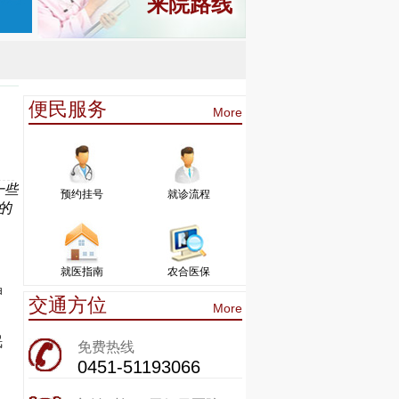
来院路线
便民服务
More
一些
预约挂号
就诊流程
的
就医指南
农合医保
神
交通方位
More
，
眠
免费热线
0451-51193066