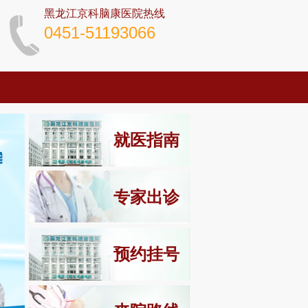
黑龙江京科脑康医院热线
0451-51193066
就医指南
专家出诊
预约挂号