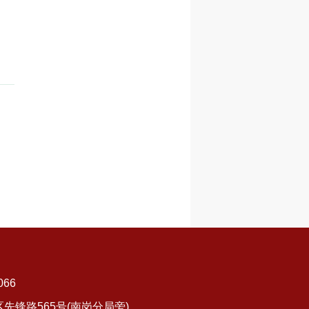
066
锋路565号(南岗分局旁)