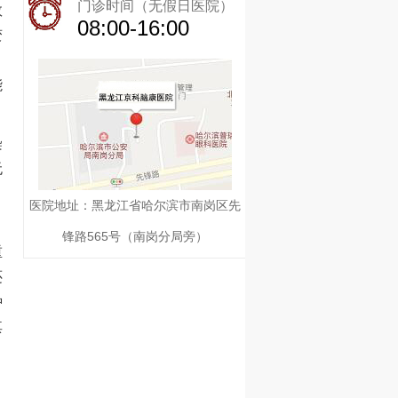
门诊时间（无假日医院）
数
08:00-16:00
变
能
染
无
医院地址：黑龙江省哈尔滨市南岗区先
锋路565号（南岗分局旁）
重
还
种
其