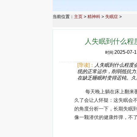
当前位置：
主页
>
精神科
>
失眠症
>
人失眠到什么程
2025-07-1
时间:
[导读]：
人失眠到什么程度
统的正常运作，削弱抵抗力
在缺乏睡眠时变得迟钝。久
每天晚上躺在床上翻来覆去
久了会让人怀疑：这失眠会
的角度分析一下，长期失眠
像一颗潜伏的健康炸弹，不