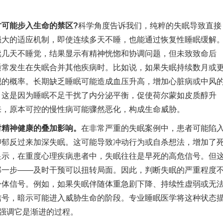
可能步入生命的禁区?
科学角度告诉我们，纯粹的失眠导致直接
强大的适应机制，即使连续多天不睡，也能通过恢复性睡眠缓解
续几天不睡觉，结果显示有精神恍惚和协调问题，但未致致命后
通常发生在失眠合并其他疾病时。比如说，如果失眠持续数月或
现的概率。长期缺乏睡眠可能造成血压升高，增加心脏病或中风
，这是因为睡眠不足干扰了内分泌平衡，促使荷尔蒙如皮质醇升
来，原本可控的慢性病可能骤然恶化，构成生命威胁。
对精神健康的叠加影响。
在非常严重的失眠案例中，患者可能陷
抑郁反过来加深失眠。这可能导致冲动行为或自杀想法，增加了
显示，在重度心理疾病患者中，失眠往往是早死的高危信号。但
那一步——及时干预可以扭转局面。因此，判断失眠的严重程度
身体信号。例如，如果失眠伴随体重急剧下降、持续性虚弱或无
信号，暗示可能进入威胁生命的阶段。专业睡眠医学将这种状态
，强调它是渐进的过程。