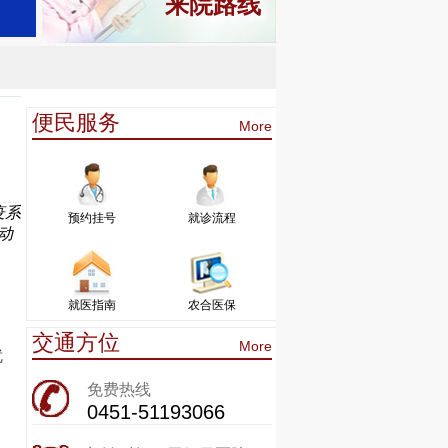
来院路线
便民服务
More
疫系
预约挂号
就诊流程
动
就医指南
农合医保
交通方位
More
就
免费热线
0451-51193066