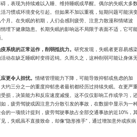
，表现为持续难以入睡、维持睡眠或早醒。偶尔的失眠大多
生活习惯或环境变化引起。但如果不加以重视，短期问题可能演
几个月。在失眠的初期，人们会感到疲劳、注意力散漫和情绪波
悄悄埋下健康隐患。长期失眠的影响远不局限于表面不适，它可
面。
免疫系统的正常运作，削弱抵抗力。
研究发现，失眠者更容易感
的活动在缺乏睡眠时变得迟钝。久而久之，这种削弱可能让身体
反应更令人担忧。
情绪管理能力下降，可能导致抑郁或焦虑的加
，大约三分之一的重度抑郁患者最初都经历过持续失眠。在更严
能受损，决策能力和反应速度减慢。这不仅仅影响工作或学习，
例如，疲劳驾驶或因注意力分散引发的事故，在数据中显示为一
会的一项统计提到，疲劳驾驶事故占全部交通事故的近10%，
见，失眠虽不直接致命，却像“隐形推手”，通过增加意外或疾病