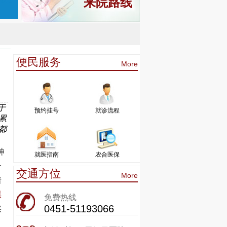
来院路线
便民服务
More
于
预约挂号
就诊流程
累
都
神
就医指南
农合医保
一
交通方位
More
着
黑
免费热线
0451-51193066
实