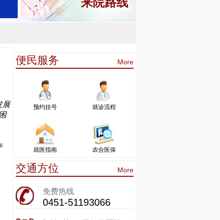
来院路线
便民服务
More
发展
预约挂号
就诊流程
困
。
严
就医指南
农合医保
交通方位
More
免费热线
0451-51193066