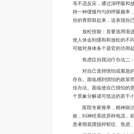
等不适反应，通过深呼吸和
持一种缓慢均匀的呼吸频率
你的胃部鼓起来，这表现你
放松技能：首要选用渐进性
使人休会到缓和和放松的不
可能对身体各个器官的功用
焦虑症自我治疗办法二：
对自己觉得惧怕或着急的政
存在。面临感到惧怕的政策
佳办法。面临使自己惧怕的
个景象分解成可抵达的若干
医院专家推举，精神病治疗
效，纠神经系统异样电流，
患者彻底摆脱抑郁症、焦虑