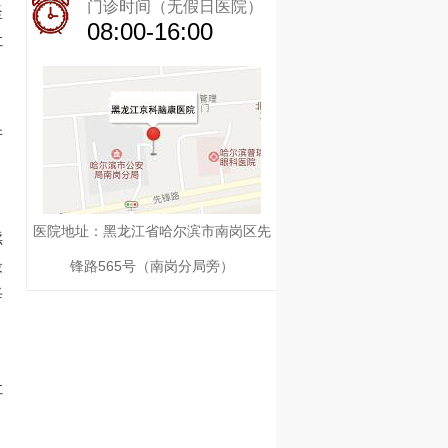
门诊时间（无假日医院）
坚
08:00-16:00
让
并
医院地址：黑龙江省哈尔滨市南岗区先
续
最
锋路565号（南岗分局旁）
每
让