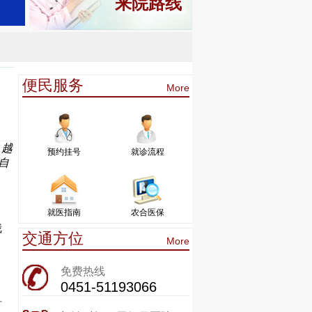
来院路线
便民服务
More
，越
预约挂号
就诊流程
自
就医指南
农合医保
我
交通方位
More
免费热线
0451-51193066
抖