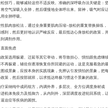
放松技巧，能够减轻这些不适反映。准确的深呼吸办法关键是：
，将空气深吸入全肺，然后缓慢地全体呼出来。留神，吸气时应
已用全肺呼吸。
肌肉放松法，通过全身重要肌肉压缩--放松的重复替换操练，
同感到，然后更好地认识严峻反应，最后抵达心身放松的政策，
起到调剂作用。
直面焦虑
策选用躲避、迁延等其它举动，将导致担心、惧怕跟焦虑继
而不再躲避，辅佐你逐渐恢复你所回避的运动，这是克服着急的
意图或景象，应按本身的实践现象，先辨认引发惧怕的景象，把
小政策，然后按部就班，以求抵达终极习惯这个景象的政策。
采纳纯中成药组方，内调外养，多层次、全方位调度身材成
前进机体免疫力及抵御力，从内到外，深层调度改进轮回系统，
、逼迫症等疾病的困扰。