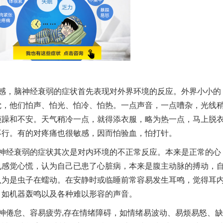
，脑神经衰弱的症状首先表现对外界环境的反应。外界小小的
觉，他们怕声、怕光、怕冷、怕热。一点声音，一点嘈杂，光线
烦躁和不安。天气稍冷一点，就得添衣服，略为热一点，马上脱
不行。有的对疼痛也很敏感，因而怕验血，怕打针。
经衰弱的症状其次是对内环境的不正常反应。本来是正常的心
也感觉心慌，认为自己已患了心脏病，本来是腹主动脉的搏动，
认为是虫子在蠕动。在安静时或临睡前常容易发生耳鸣，觉得耳
，如机器轰鸣以及各种难以形容的声音。
倦怠、容易疲劳,存在情绪障碍，如情绪易波动、易烦易怒、缺