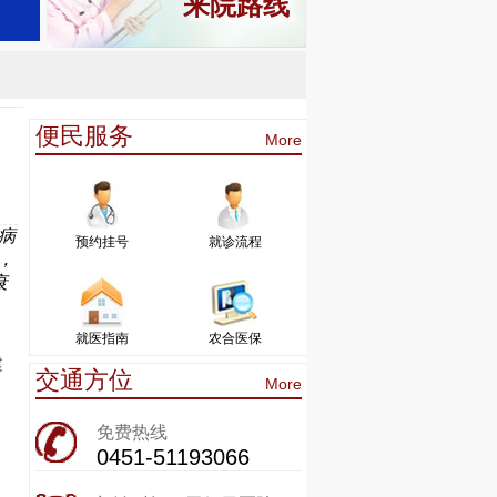
来院路线
便民服务
More
病
预约挂号
就诊流程
，
衰
就医指南
农合医保
建
交通方位
More
免费热线
0451-51193066