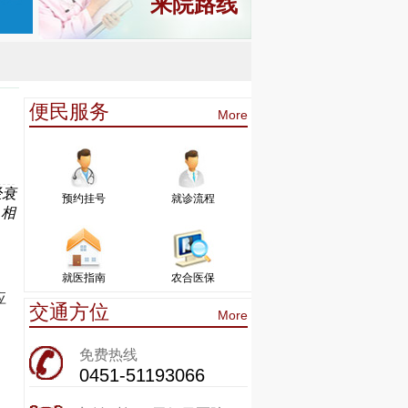
来院路线
便民服务
More
经衰
预约挂号
就诊流程
，相
就医指南
农合医保
应
交通方位
More
免费热线
0451-51193066