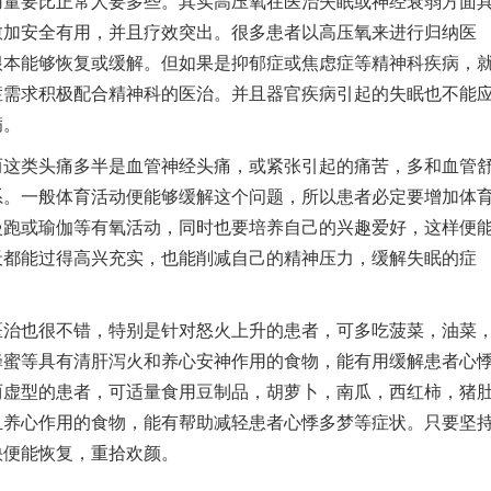
要比正常人要多些。其实高压氧在医治失眠或神经衰弱方面
愈加安全有用，并且疗效突出。很多患者以高压氧来进行归纳医
根本能够恢复或缓解。但如果是抑郁症或焦虑症等精神科疾病，
症需求积极配合精神科的医治。并且器官疾病引起的失眠也不能
病。
类头痛多半是血管神经头痛，或紧张引起的痛苦，多和血管
系。一般体育活动便能够缓解这个问题，所以患者必定要增加体
慢跑或瑜伽等有氧活动，同时也要培养自己的兴趣爱好，这样便
天都能过得高兴充实，也能削减自己的精神压力，缓解失眠的症
也很不错，特别是针对怒火上升的患者，可多吃菠菜，油菜
蜂蜜等具有清肝泻火和养心安神作用的食物，能有用缓解患者心
两虚型的患者，可适量食用豆制品，胡萝卜，南瓜，西红柿，猪
血养心作用的食物，能有帮助减轻患者心悸多梦等症状。只要坚
快便能恢复，重拾欢颜。