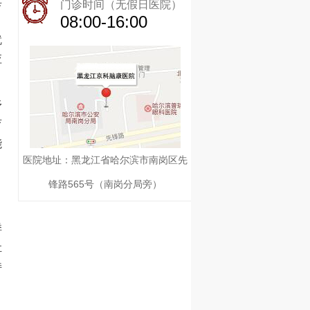
具
门诊时间（无假日医院）
08:00-16:00
就
应
舒
育
能
医院地址：黑龙江省哈尔滨市南岗区先
锋路565号（南岗分局旁）
，
悸
肚
持