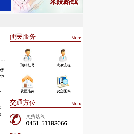
来院路线
便民服务
More
。
预约挂号
就诊流程
使
而
且
就医指南
农合医保
组
交通方位
More
起
作
免费热线
0451-51193066