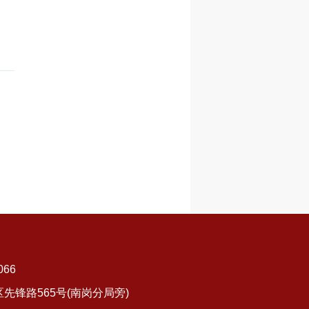
066
锋路565号(南岗分局旁)