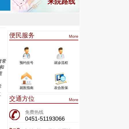
来院路线
便民服务
More
者常
预约挂号
就诊流程
和
能
常
就医指南
农合医保
工
交通方位
More
免费热线
0451-51193066