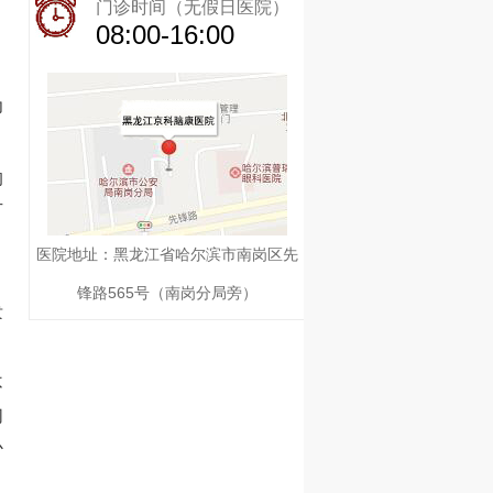
门诊时间（无假日医院）
08:00-16:00
为
的
方
医院地址：黑龙江省哈尔滨市南岗区先
锋路565号（南岗分局旁）
泼
不
们
心