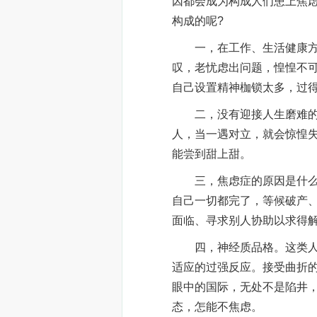
因都会成为构成人们患上焦
构成的呢?
一，在工作、生活健康方面
叹，老忧虑出问题，惶惶不
自己设置精神枷锁太多，过
二，没有迎接人生磨难的思
人，当一遇对立，就会惊惶
能尝到甜上甜。
三，焦虑症的原因是什么呢
自己一切都完了，等候破产
面临、寻求别人协助以求得
四，神经质品格。这类人的
适应的过强反应。接受曲折
眼中的国际，无处不是陷井
态，怎能不焦虑。