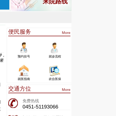
来院路线
便民服务
More
种，
预约挂号
就诊流程
果
就医指南
农合医保
而
交通方位
More
免费热线
问
0451-51193066
原