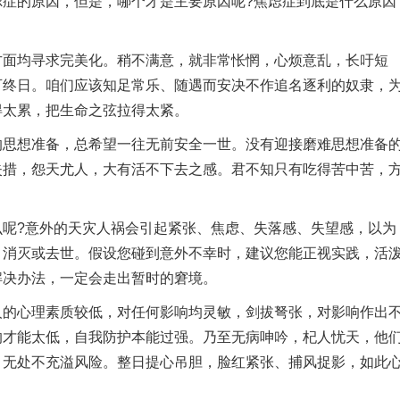
虑症的原因，但是，哪个才是主要原因呢?焦虑症到底是什么原因
均寻求完美化。稍不满意，就非常怅惘，心烦意乱，长吁短
可终日。咱们应该知足常乐、随遇而安决不作追名逐利的奴隶，
得太累，把生命之弦拉得太紧。
想准备，总希望一往无前安全一世。没有迎接磨难思想准备
失措，怨天尤人，大有活不下去之感。君不知只有吃得苦中苦，
?意外的天灾人祸会引起紧张、焦虑、失落感、失望感，以为
、消灭或去世。假设您碰到意外不幸时，建议您能正视实践，活
解决办法，一定会走出暂时的窘境。
心理素质较低，对任何影响均灵敏，剑拔弩张，对影响作出
的才能太低，自我防护本能过强。乃至无病呻吟，杞人忧天，他
，无处不充溢风险。整日提心吊胆，脸红紧张、捕风捉影，如此