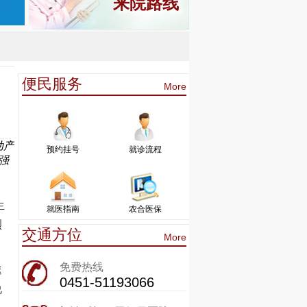
来院路线
便民服务
More
动产
预约挂号
就诊流程
强
生
就医指南
农合医保
烈
交通方位
More
免费热线
速
0451-51193066
说