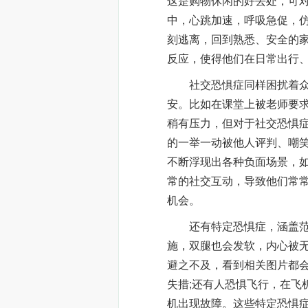
这是购物休闲的好去处，可
中，心跳加速，呼吸急促，
刻逃离，回到熟悉、安全的
反应，使得他们在日常出行、
社交恐惧症同样困扰着众多
安。比如在课堂上被老师要
稍有压力，但对于社交恐惧
的一举一动被他人评判、嘲
不断浮现出各种负面场景，
常的社交互动，导致他们常
机会。​
还有特定恐惧症，涵盖范围
施，双腿也会发软，内心被无
避之不及，看到相关图片都
失措;还有人恐惧飞行，在飞
机出现故障。这些特定恐惧