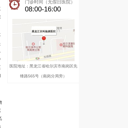
门诊时间（无假日医院）
08:00-16:00
立
激
不
是
己
中
医院地址：黑龙江省哈尔滨市南岗区先
正
的
锋路565号（南岗分局旁）
物
慌
飞
恐