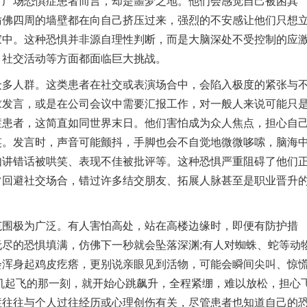
对广场恐惧症患者而言，却是噩梦之地。他们会感觉自己被困其
仿佛四周的墙壁都在向自己挤压过来，强烈的不安感让他们只想
家中。这种恐惧并非源自理性判断，而是大脑深处不受控制的应
社交活动等方面都面临巨大挑战。​
人群。这类患者在社交或表演场合中，会陷入极度的紧张与
求发言，或是在公司会议中需要汇报工作，对一般人来说可能只
症患者，这简直如同世界末日。他们害怕成为众人焦点，担心自
笑。发言时，声音可能颤抖，手脚也会不自觉地微微哆嗦，脑海
如讲错话被哄笑、表现不佳被批评等。这种恐惧严重阻碍了他们
常回避社交场合，错过许多结交朋友、拓展人脉甚至是职业晋升
极为广泛。有人害怕高处，站在高楼边缘时，即便有防护措
尽的恐惧填满，仿佛下一秒就会坠落深渊;有人对蜘蛛、蛇等动
会浑身起鸡皮疙瘩，更别说亲眼见到活物，可能会瞬间尖叫、惊
机起飞的那一刻，就开始心跳飙升，全程紧绷，难以放松，担心
症往往与个人过往经历或心理创伤有关，尽管患者也知道自己的